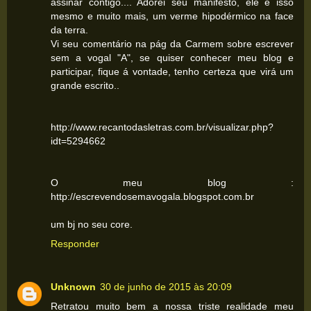
assinar contigo.... Adorei seu manifesto, ele é isso
mesmo e muito mais, um verme hipodérmico na face
da terra.
Vi seu comentário na pág da Carmem sobre escrever
sem a vogal "A", se quiser conhecer meu blog e
participar, fique á vontade, tenho certeza que virá um
grande escrito..
http://www.recantodasletras.com.br/visualizar.php?
idt=5294662
O meu blog :
http://escrevendosemavogala.blogspot.com.br
um bj no seu core.
Responder
Unknown
30 de junho de 2015 às 20:09
Retratou muito bem a nossa triste realidade meu