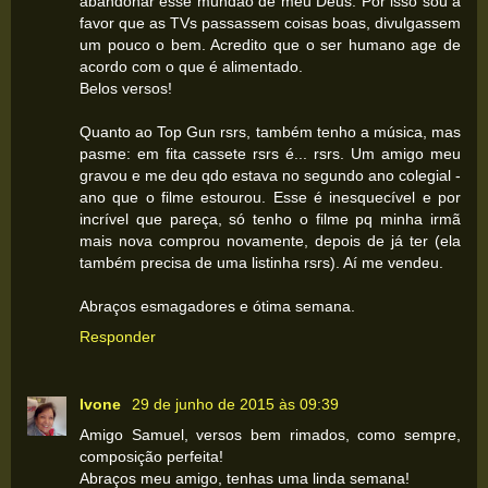
abandonar esse mundão de meu Deus. Por isso sou a
favor que as TVs passassem coisas boas, divulgassem
um pouco o bem. Acredito que o ser humano age de
acordo com o que é alimentado.
Belos versos!
Quanto ao Top Gun rsrs, também tenho a música, mas
pasme: em fita cassete rsrs é... rsrs. Um amigo meu
gravou e me deu qdo estava no segundo ano colegial -
ano que o filme estourou. Esse é inesquecível e por
incrível que pareça, só tenho o filme pq minha irmã
mais nova comprou novamente, depois de já ter (ela
também precisa de uma listinha rsrs). Aí me vendeu.
Abraços esmagadores e ótima semana.
Responder
Ivone
29 de junho de 2015 às 09:39
Amigo Samuel, versos bem rimados, como sempre,
composição perfeita!
Abraços meu amigo, tenhas uma linda semana!